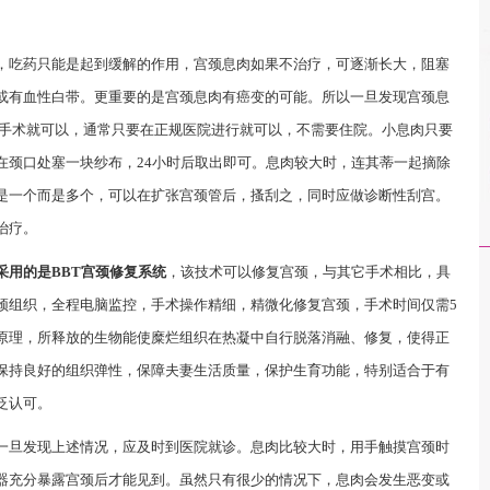
吃药只能是起到缓解的作用，宫颈息肉如果不治疗，可逐渐长大，阻塞
或有血性白带。更重要的是宫颈息肉有癌变的可能。所以一旦发现宫颈息
小手术就可以，通常只要在正规医院进行就可以，不需要住院。小息肉只要
在颈口处塞一块纱布，24小时后取出即可。息肉较大时，连其蒂一起摘除
是一个而是多个，可以在扩张宫颈管后，搔刮之，同时应做诊断性刮宫。
治疗。
采用的是BBT宫颈修复系统
，该技术可以修复宫颈，与其它手术相比，具
颈组织，全程电脑监控，手术操作精细，精微化修复宫颈，手术时间仅需5
原理，所释放的生物能使糜烂组织在热凝中自行脱落消融、修复，使得正
保持良好的组织弹性，保障夫妻生活质量，保护生育功能，特别适合于有
泛认可。
旦发现上述情况，应及时到医院就诊。息肉比较大时，用手触摸宫颈时
器充分暴露宫颈后才能见到。虽然只有很少的情况下，息肉会发生恶变或