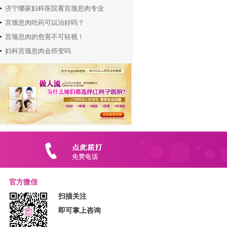
济宁哪家妇科医院看宫颈息肉专业
宫颈息肉吃药可以治好吗？
侯祥艳
门诊主任
宫颈息肉的危害不可轻视！
从事妇科工作20余年，对各种
妇科宫颈息肉会癌变吗
原因引起的盆腔...
张吉文
门诊主任
毕业于济宁医学院，从事妇产
科临床工作10余...
冯爱萍
门诊主任
毕业于济宁医学院，从事肛
肠科工作10余年...
官方微信
田俊焕
扫描关注
门诊主任
即可掌上咨询
毕业于济宁医学院，从事妇产
科临床工作１０...