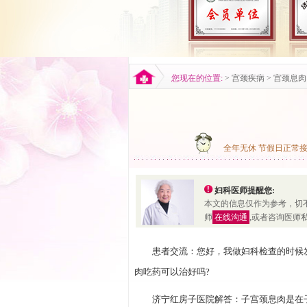
您现在的位置:
>
宫颈疾病
>
宫颈息肉
全年无休 节假日正常
妇科医师提醒您:
本文的信息仅作为参考，切
师
在线沟通
,或者咨询医师
患者交流：您好，我做妇科检查的时候
肉吃药可以治好吗?
济宁红房子医院解答：子宫颈息肉是在子