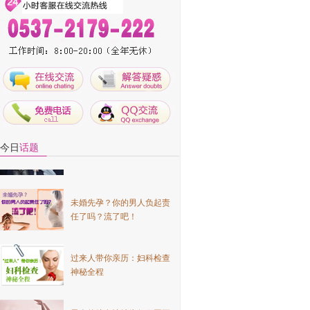
男人的处女情结为何顽固不
化？
看看是谁偷走了你的"性
今日
话题
趣"和"性福"？
未婚先孕？你的男人负起责
任了吗？流了吧！
过来人带你亲历：妇科检查
神秘全程
男人的处女情结为何顽固不