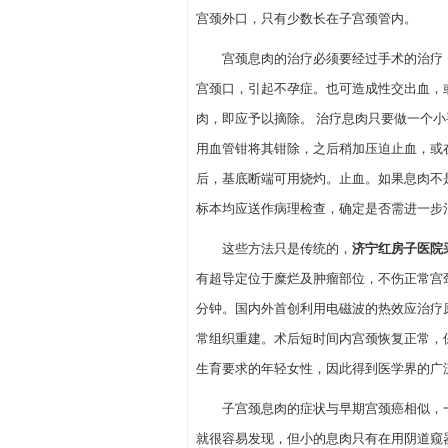
宫颈外口，只有少数长在子宫颈管内。
宫颈息肉的治疗必须要经过手术的治疗，
宫颈口，引起不孕症。也可造成性交出血，
肉，即应予以摘除。 治疗息肉只要做一个
用血管钳将其钳除，之后稍加压迫止血，或
后，基底断端可用烧灼。止血。如果息肉不
标本均应送作病理检查，确定是否需进一步
这些方法只是传统的，
济宁红房子医院
有超导定位于糜烂及肿瘤部位，不伤正常宫
分钟。国内外首创利用电磁波的热效应治疗
常组织重建。术后短时间内宫颈恢复正常，
生育要求的年轻女性，因此得到医学界的广
子宫颈息肉的症状与早期宫颈癌相似，一
就很容易发现，但小的息肉只有在用阴道窥