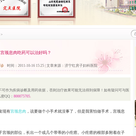
>
宫颈息肉吃药可以治好吗？
接诊
时间：2011-10-16 15:25 | 文章来源：
济宁红房子妇科医院
不可作为疾病诊断及用药依据，否则治疗效果可能无法得到保障！如有疑问可与医
私密QQ：
800075705
.
发现有
宫颈息肉
，说要做个小手术就没事了，但是我害怕做手术，宫颈息
宫颈的部位，长出一个或几个带蒂的小疙瘩。小疙瘩的根部多附着在子