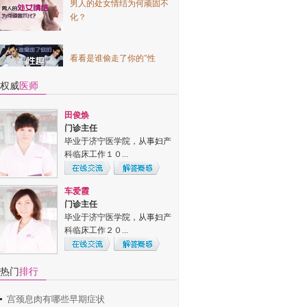
化？
冯爱萍
门诊主任
看看是谁偷走了你的"性
毕业于济宁医学院，从事肛
趣"和"性福"？
肠科工作10余年...
权威
医师
未婚先孕？你的男人负起责
田俊焕
任了吗？流了吧！
门诊主任
毕业于济宁医学院，从事妇产
科临床工作１０...
过来人带你亲历：妇科检查
神秘全程
车爱霞
门诊主任
毕业于济宁医学院，从事妇产
科临床工作２０...
徐颖
热门
排行
门诊主任
毕业于泰山医学院，从事妇科
宫颈息肉有哪些早期症状
临床１０余年，...