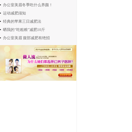
办公室美眉冬季吃什么养颜！
运动减肥须知
侯祥艳
经典的苹果三日减肥法
门诊主任
从事妇科工作20余年，对各种
晒我的“吃粗粮”减肥10斤
原因引起的盆腔...
办公室美眉 腹部减肥有绝招
张吉文
门诊主任
毕业于济宁医学院，从事妇产
科临床工作10余...
冯爱萍
门诊主任
毕业于济宁医学院，从事肛
肠科工作10余年...
田俊焕
门诊主任
毕业于济宁医学院，从事妇产
科临床工作１０...