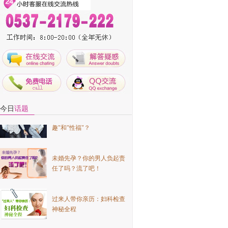
男人的处女情结为何顽固不
化？
今日
话题
看看是谁偷走了你的"性
趣"和"性福"？
未婚先孕？你的男人负起责
任了吗？流了吧！
过来人带你亲历：妇科检查
神秘全程