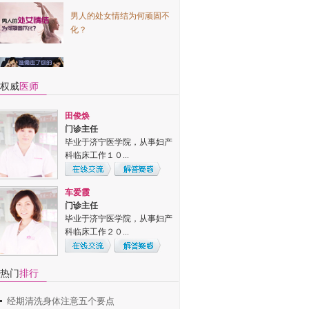
男人的处女情结为何顽固不
化？
冯爱萍
门诊主任
看看是谁偷走了你的"性
毕业于济宁医学院，从事肛
趣"和"性福"？
肠科工作10余年...
权威
医师
田俊焕
未婚先孕？你的男人负起责
门诊主任
任了吗？流了吧！
毕业于济宁医学院，从事妇产
科临床工作１０...
过来人带你亲历：妇科检查
神秘全程
车爱霞
门诊主任
毕业于济宁医学院，从事妇产
科临床工作２０...
徐颖
热门
排行
门诊主任
毕业于泰山医学院，从事妇科
经期清洗身体注意五个要点
临床１０余年，...