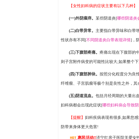
【女性妇科病的症状主要有以下几种】
(一)外阴瘙痒。
某些阴道炎[
哪些阴道炎
(二)白带异常。
主要指白带异味和白带
性状亦有不同[
不同阴道炎白带表现详情
]，
(三)下腹部疼痛。
疼痛出现在下腹部的中
则子宫附件病变的可能性比较大;如果整个
(四)下腹部肿块。
按照分化程度分为良
纤维瘤、子宫肌瘤等极个别是良性之外，其
(五)阴道流血。
包括月经周期的大量出
妇科病都会出现此症状[
哪些妇科病会导致阴
【提醒】
妇科疾病表现有很多,如果您
防带来身体更大危害!
惠民活动!!
济宁红房子医院关爱女