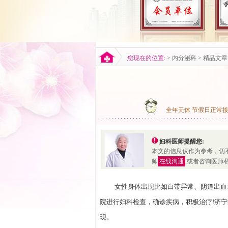
您现在的位置:
>
内分泌科
>
精品文章
全年无休 节假日正常
妇科医师提醒您:
本文的信息仅作为参考，切
师
在线沟通
,或者咨询医师
女性身体出现比如白带异常、阴道出血、
院进行妇科检查，确诊疾病，积极治疗!济
现。