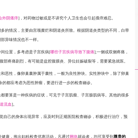
会外阴瘙痒
]，对药物过敏或是不讲究个人卫生也会引起搔痒难忍。
增多的情况，主要由宫颈糜烂和阴道炎所致。根据阴道炎类型的不同，白带
阴部异味情况也不一样。
间位置，多考虑是子宫疾病[
哪些子宫疾病导致下腹痛
];一侧或双侧疼痛，
下腹部疼痛剧烈，有可能是盆腔腹膜炎、异位妊娠破裂等，需要紧急就医。
性和恶性，像卵巢囊肿属于囊性，一般为良性肿块。实性肿块中，除了卵巢
余的都应考虑为恶性肿瘤，要进行进一步的检查确诊。
血都要算是一种疾病的症状，可见于子宫肌瘤、子宫腺肌病等。其他的很多
道流血
]。
感觉自己的身体出现异常，应及时到正规医院检查确诊，积极进行治疗，预
性健康，推出妇科检查优惠活动，凡通过
网络
就诊者，均可享受到
尊贵的