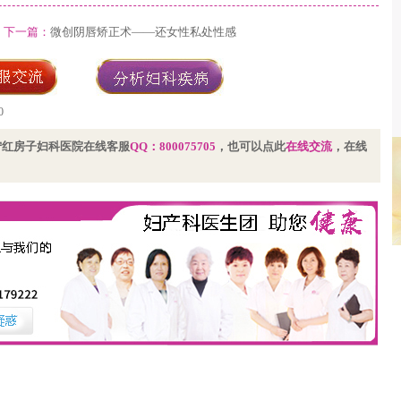
下一篇：
微创阴唇矫正术——还女性私处性感
0
宁红房子妇科医院在线客服
QQ：
800075705
，也可以点此
在线交流
，在线